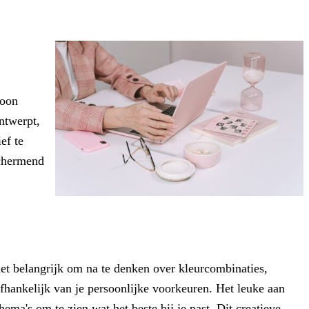
foon
ontwerpt,
ef te
schermend
 het belangrijk om na te denken over kleurcombinaties,
afhankelijk van je persoonlijke voorkeuren. Het leuke aan
ema's om te zien wat het beste bij je past. Dit creatieve